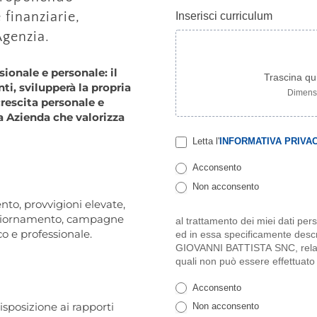
 finanziarie,
Inserisci curriculum
genzia.
sionale e personale: il
Trascina qui 
i, svilupperà la propria
Dimensi
rescita personale e
a Azienda che valorizza
Letta l'
INFORMATIVA PRIVA
Acconsento
Non acconsento
to, provvigioni elevate,
aggiornamento, campagne
al trattamento dei miei dati perso
 e professionale.
ed in essa specificamente d
GIOVANNI BATTISTA SNC, relative 
quali non può essere effettuato
Acconsento
sposizione ai rapporti
Non acconsento