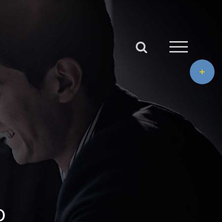
Toggle
area
barra
scorrevol
o