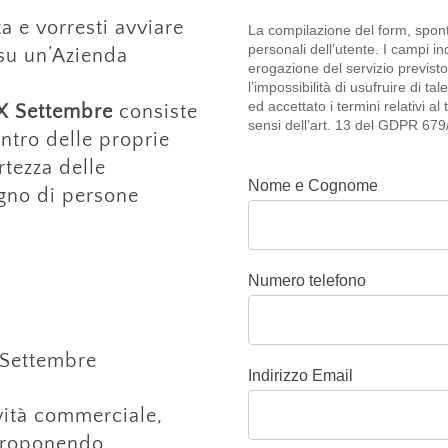
ta e vorresti avviare
La compilazione del form, spont
personali dell’utente. I campi i
 su un’Azienda
erogazione del servizio previst
l’impossibilità di usufruire di tal
ed accettato i termini relativi al
X Settembre
consiste
sensi dell’art. 13 del GDPR 679
entro delle proprie
rtezza delle
Nome e Cognome
egno di persone
Numero telefono
 Settembre
Indirizzo Email
vità commerciale,
 proponendo