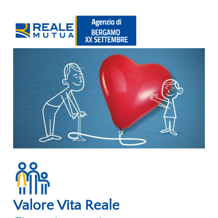
Salta
Valore Vita Reale Finanziamenti – Premio Unico
al
contenuto
Valore Vita Reale